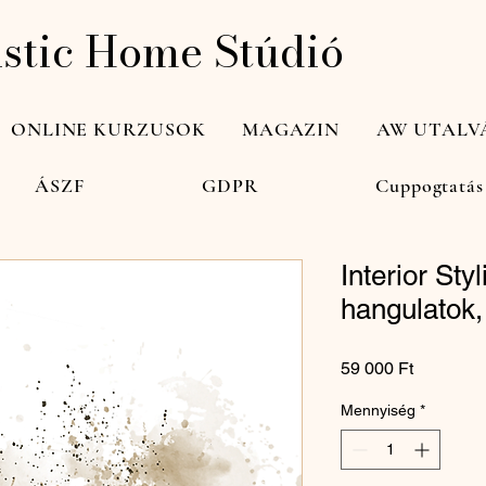
istic Home Stúdió
ONLINE KURZUSOK
MAGAZIN
AW UTALV
ÁSZF
GDPR
Cuppogtatás
Interior Styl
hangulatok
Ár
59 000 Ft
Mennyiség
*