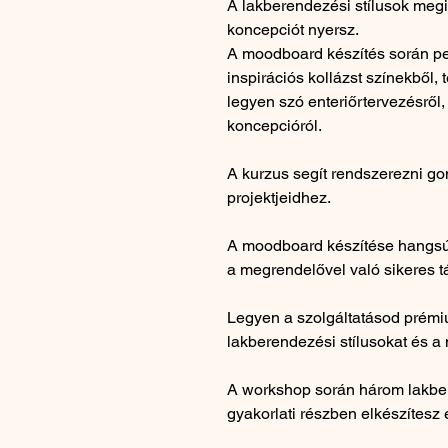
A lakberendezési stílusok megi
koncepciót nyersz.
A moodboard készítés során pe
inspirációs kollázst színekből,
legyen szó enteriőrtervezésről,
koncepcióról.
A kurzus segít rendszerezni gon
projektjeidhez.
A moodboard készítése hangsúl
a megrendelővel való sikeres t
Legyen a szolgáltatásod prém
lakberendezési stílusokat és a
A workshop során három lakber
gyakorlati részben elkészítesz e