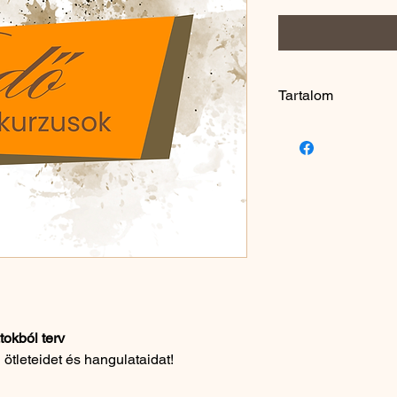
Tartalom
A lakberendezési 
Stílusjegyek
Hangulati elemek
Színek és formák
A fókuszfal
A moodboard készí
okból terv
 ötleteidet és hangulataidat!