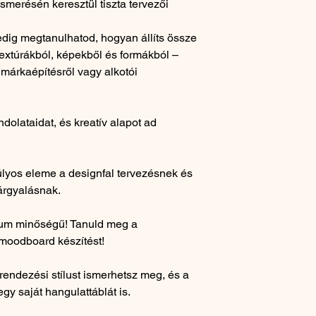
smerésén keresztül tiszta tervezői
dig megtanulhatod, hogyan állíts össze
 textúrákból, képekből és formákból –
 márkaépítésről vagy alkotói
dolataidat, és kreatív alapot ad
yos eleme a designfal tervezésnek és
árgyalásnak.
ium minőségű! Tanuld meg a
 moodboard készítést!
endezési stílust ismerhetsz meg, és a
gy saját hangulattáblát is.