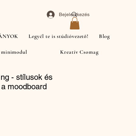
Bejelentkezés
ÁNYOK
Legyél te is stúdióvezető!
Blog
 minimodul
Kreatív Csomag
ing - stílusok és
, a moodboard