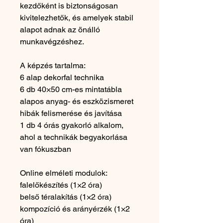
kezdőként is biztonságosan
kivitelezhetők, és amelyek stabil
alapot adnak az önálló
munkavégzéshez.
A képzés tartalma:
6 alap dekorfal technika
6 db 40×50 cm-es mintatábla
alapos anyag- és eszközismeret
hibák felismerése és javítása
1 db 4 órás gyakorló alkalom,
ahol a technikák begyakorlása
van fókuszban
Online elméleti modulok:
falelőkészítés (1×2 óra)
belső téralakítás (1×2 óra)
kompozíció és arányérzék (1×2
óra)