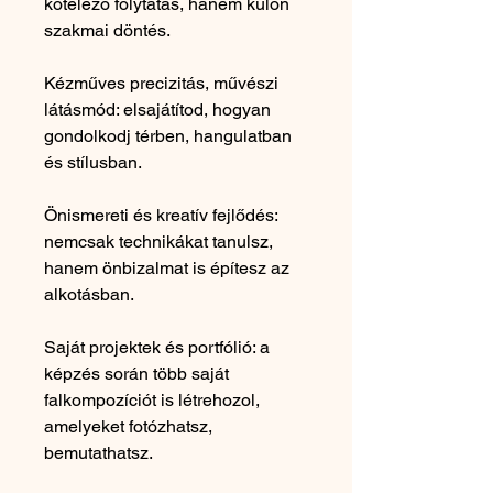
kötelező folytatás, hanem külön
szakmai döntés.
Kézműves precizitás, művészi
látásmód: elsajátítod, hogyan
gondolkodj térben, hangulatban
és stílusban.
Önismereti és kreatív fejlődés:
nemcsak technikákat tanulsz,
hanem önbizalmat is építesz az
alkotásban.
Saját projektek és portfólió: a
képzés során több saját
falkompozíciót is létrehozol,
amelyeket fotózhatsz,
bemutathatsz.