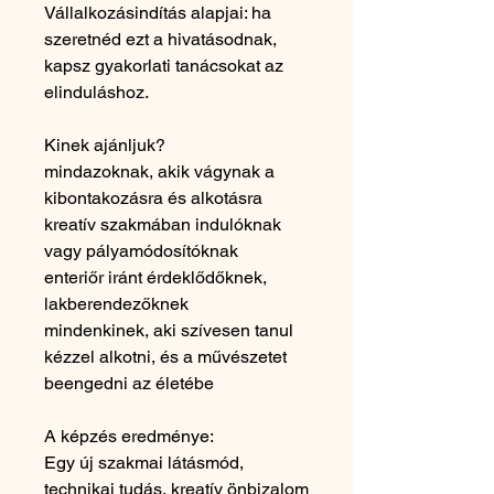
Vállalkozásindítás alapjai: ha
szeretnéd ezt a hivatásodnak,
kapsz gyakorlati tanácsokat az
elinduláshoz.
Kinek ajánljuk?
mindazoknak, akik vágynak a
kibontakozásra és alkotásra
kreatív szakmában indulóknak
vagy pályamódosítóknak
enteriőr iránt érdeklődőknek,
lakberendezőknek
mindenkinek, aki szívesen tanul
kézzel alkotni, és a művészetet
beengedni az életébe
A képzés eredménye:
Egy új szakmai látásmód,
technikai tudás, kreatív önbizalom