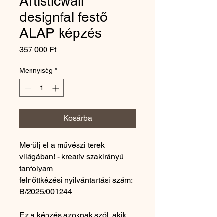
Artisticwall
designfal festő
ALAP képzés
Ár
357 000 Ft
Mennyiség
*
Kosárba
Merülj el a művészi terek
világában! - kreatív szakirányú
tanfolyam
felnőttkézési nyilvántartási szám:
B/2025/001244
Ez a képzés azoknak szól, akik