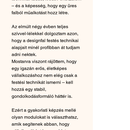
– és a képesség, hogy egy üres
falból műalkotást hozz létre.
Az elmúlt négy évben teljes
szívvel-lélekkel dolgoztam azon,
hogy a designfal festés technikai
alapjait minél profibban át tudjam
adni nektek.
Mostanra viszont rájöttem, hogy
egy igazán erős, életképes
vállalkozáshoz nem elég csak a
festési technikát ismerni – kell
hozzá egy stabil,
gondolkodásformáló háttér is.
Ezért a gyakorlati képzés mellé
olyan modulokat is választhatsz,
amik segítenek abban, hogy