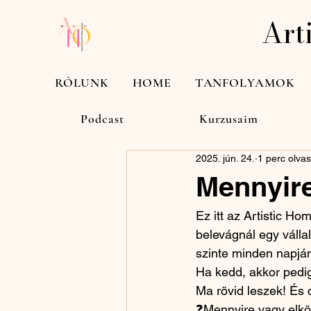
Art
RÓLUNK
HOME
TANFOLYAMOK
All Posts
Business-kedd
Desig
Podcast
Kurzusaim
2025. jún. 24.
1 perc olva
Mennyire
Ez itt az Artistic H
belevágnál egy válla
szinte minden napján
Ha kedd, akkor pedig
Ma rövid leszek! És 
❓Mennyire vagy elkö