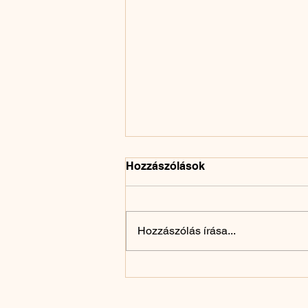
Hozzászólások
Hozzászólás írása...
Mikor kérj visszajelzést?