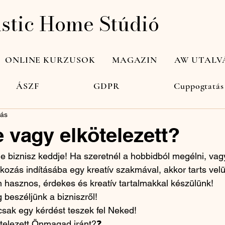
istic Home Stúdió
ONLINE KURZUSOK
MAGAZIN
AW UTALV
n csütörtök
Marketing
Festés, művészet
Rajz, geomet
ÁSZF
GDPR
Cuppogtatás
sás
 vagy elkötelezett?
ome biznisz keddje! Ha szeretnél a hobbidból megélni, va
lkozás indításába egy kreatív szakmával, akkor tarts velü
 hasznos, érdekes és kreatív tartalmakkal készülünk!
 beszéljünk a bizniszről!
csak egy kérdést teszek fel Neked! 
telezett Önmagad iránt?❓