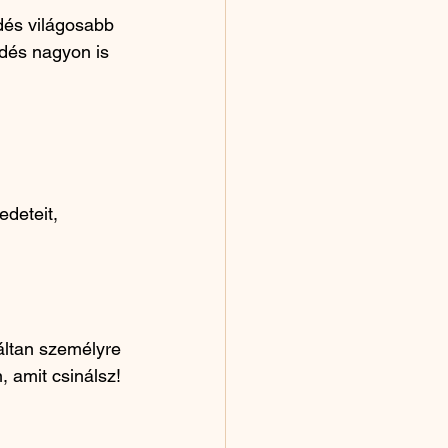
dés világosabb 
ődés nagyon is 
deteit, 
táltan személyre 
, amit csinálsz!