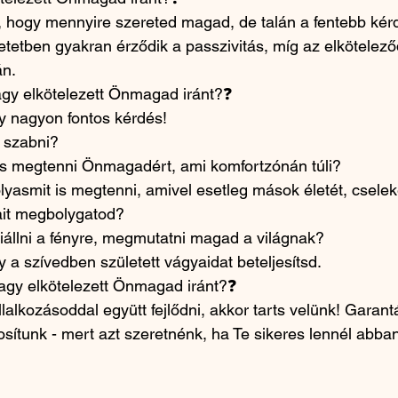
, hogy mennyire szereted magad, de talán a fentebb kér
retetben gyakran érződik a passzivitás, míg az elkötelez
n. 
gy elkötelezett Önmagad iránt?❓
y nagyon fontos kérdés! 
 szabni? 
is megtenni Önmagadért, ami komfortzónán túli? 
yasmit is megtenni, amivel esetleg mások életét, cseleke
ait megbolygatod? 
állni a fényre, megmutatni magad a világnak? 
 a szívedben született vágyaidat beteljesítsd. 
agy elkötelezett Önmagad iránt?❓ 
lalkozásoddal együtt fejlődni, akkor tarts velünk! Garan
tosítunk - mert azt szeretnénk, ha Te sikeres lennél abban