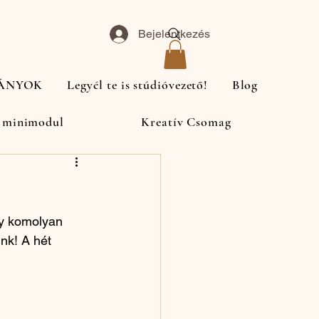
Bejelentkezés
ÁNYOK
Legyél te is stúdióvezető!
Blog
ria
Fotózás
 minimodul
Kreatív Csomag
gy komolyan 
nk! A hét 