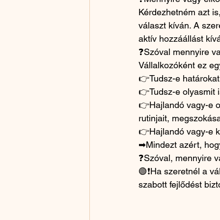
Kérdezhetném azt is
választ kíván. A sze
aktív hozzáállást kívá
❓Szóval mennyire va
Vállalkozóként ez eg
👉Tudsz-e határokat
👉Tudsz-e olyasmit 
👉Hajlandó vagy-e ol
rutinjait, megszokás
👉Hajlandó vagy-e ki
➡Mindezt azért, hogy
❓Szóval, mennyire v
🟢❗Ha szeretnél a vál
szabott fejlődést biz