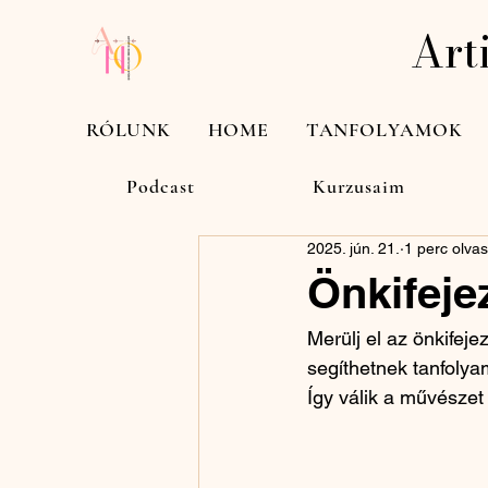
Art
RÓLUNK
HOME
TANFOLYAMOK
All Posts
Business-kedd
Desig
Podcast
Kurzusaim
2025. jún. 21.
1 perc olva
Önkifeje
Merülj el az önkifej
segíthetnek tanfolya
Így válik a művészet