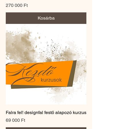
Ár
270 000 Ft
Kosárba
Falra fel! designfal festő alapozó kurzus
Ár
69 000 Ft