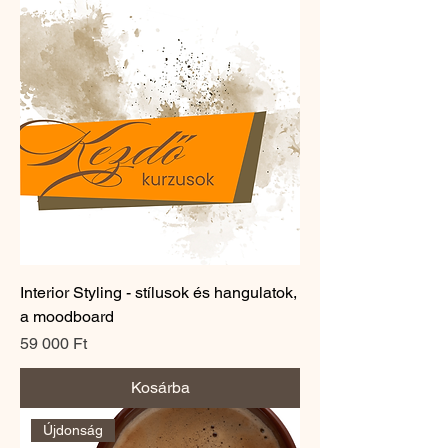
Interior Styling - stílusok és hangulatok,
a moodboard
Ár
59 000 Ft
Kosárba
Újdonság