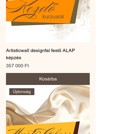
Artisticwall designfal festő ALAP
képzés
Ár
357 000 Ft
Kosárba
Újdonság