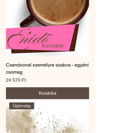
Csendvonal személyre szabva - egyéni
csomag
Ár
24 570 Ft
Kosárba
Újdonság