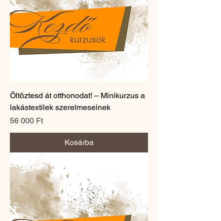
Öltöztesd át otthonodat! – Minikurzus a
lakástextilek szerelmeseinek
Ár
56 000 Ft
Kosárba