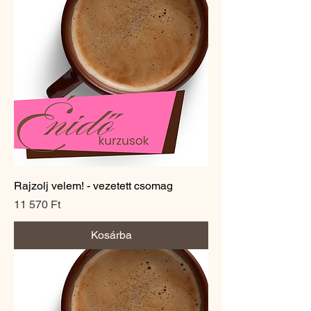
Rajzolj velem! - vezetett csomag
Ár
11 570 Ft
Kosárba