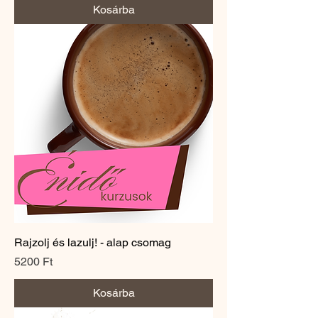
Kosárba
Rajzolj és lazulj! - alap csomag
Ár
5200 Ft
Kosárba