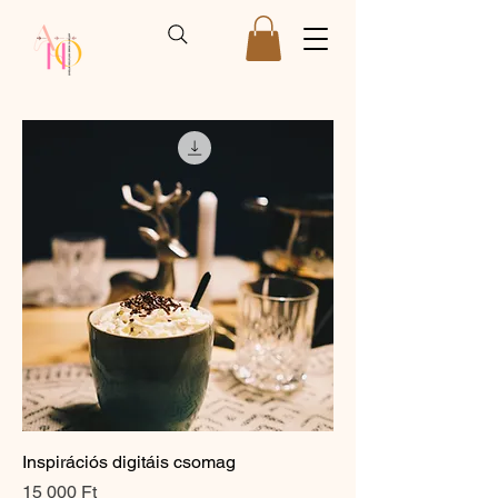
Inspirációs digitáis csomag
Ár
15 000 Ft