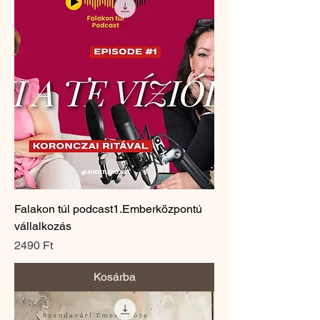
Falakon túl podcast1.Emberközpontú
vállalkozás
Ár
2490 Ft
Kosárba