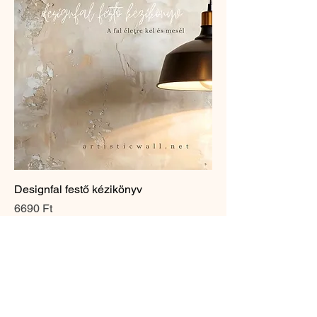
Designfal festő kézikönyv
Ár
6690 Ft
Kosárba