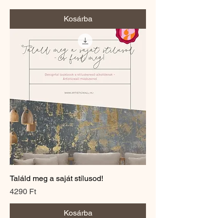
Kosárba
Találd meg a saját stílusod!
Ár
4290 Ft
Kosárba