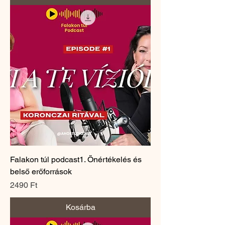
Falakon túl podcast1. Önértékelés és
belső erőforrások
Ár
2490 Ft
Kosárba